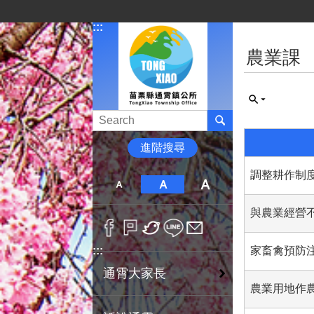
跳到主要內容區塊
:::
:::
農業課
進階搜尋
調整耕作制度
與農業經營
家畜禽預防
:::
通霄大家長
農業用地作