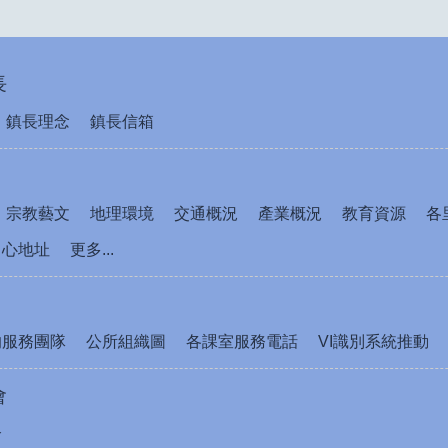
長
鎮長理念
鎮長信箱
宗教藝文
地理環境
交通概況
產業概況
教育資源
各
中心地址
更多...
的服務團隊
公所組織圖
各課室服務電話
VI識別系統推動
會
介