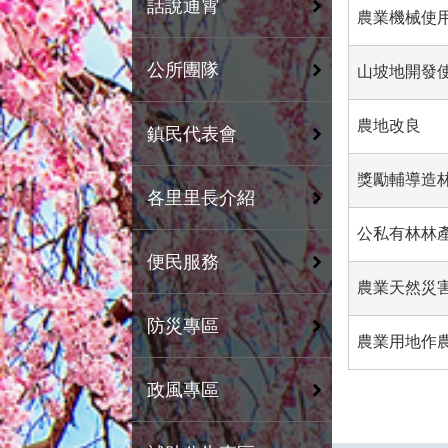
話說通霄
農業機械使
公所團隊
山坡地開發
農地改良
鎮民代表會
獎勵輔導造
各里里長介紹
公私有林林
便民服務
農業天然災
防災專區
農業用地作
政風專區