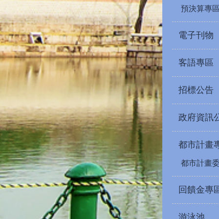
預決算專
電子刊物
客語專區
招標公告
政府資訊
都市計畫
都市計畫
回饋金專
游泳池