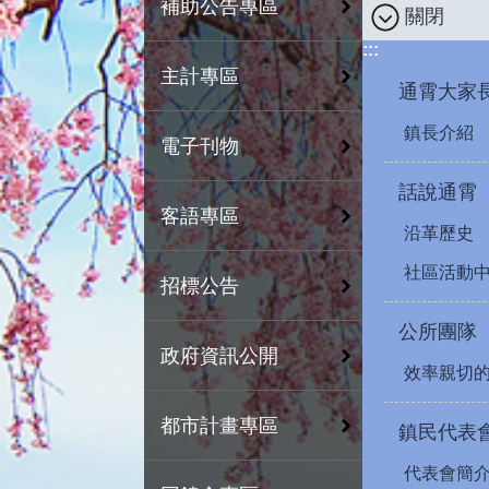
補助公告專區
關閉
:::
主計專區
通霄大家
鎮長介紹
電子刊物
話說通霄
客語專區
沿革歷史
社區活動
招標公告
公所團隊
政府資訊公開
效率親切
都市計畫專區
鎮民代表
代表會簡