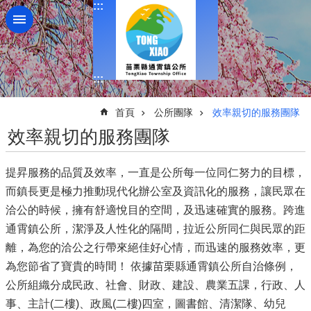
:::
跳到主要內容區塊
:::
:::
首頁
公所團隊
效率親切的服務團隊
效率親切的服務團隊
提昇服務的品質及效率，一直是公所每一位同仁努力的目標，
而鎮長更是極力推動現代化辦公室及資訊化的服務，讓民眾在
洽公的時候，擁有舒適悅目的空間，及迅速確實的服務。跨進
通霄鎮公所，潔淨及人性化的隔間，拉近公所同仁與民眾的距
離，為您的洽公之行帶來絕佳好心情，而迅速的服務效率，更
為您節省了寶貴的時間！ 依據苗栗縣通霄鎮公所自治條例，
公所組織分成民政、社會、財政、建設、農業五課，行政、人
事、主計(二樓)、政風(二樓)四室，圖書館、清潔隊、幼兒