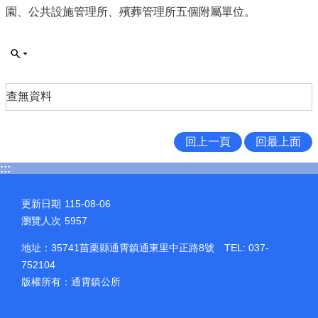
園、公共設施管理所、殯葬管理所五個附屬單位。
查無資料
回上一頁
回最上面
:::
更新日期
115-08-06
瀏覽人次
5957
地址：35741苗栗縣通霄鎮通東里中正路8號 TEL: 037-
752104
版權所有：通霄鎮公所