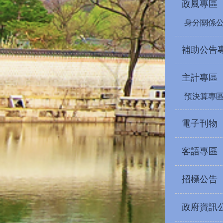
政風專區
身分關係
補助公告
主計專區
預決算專
電子刊物
客語專區
招標公告
政府資訊