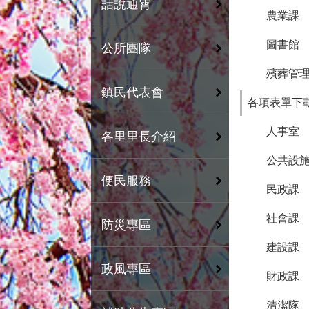
話說通霄
農業課
圖書館
公所團隊
殯葬管
鎮民代表會
各項表單下
人事室
各里里長介紹
公共設
便民服務
民政課
社會課
防災專區
建設課
政風專區
財政課
清潔隊