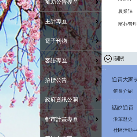
補助公告專區
農業課
主計專區
殯葬管
電子刊物
關閉
客語專區
:::
通霄大家
招標公告
鎮長介紹
政府資訊公開
話說通霄
都市計畫專區
沿革歷史
社區活動