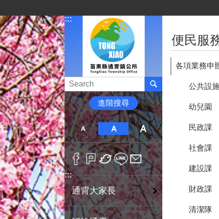
跳到主要內容區塊
:::
:::
便民服
各項業務申
公共設
進階搜尋
幼兒園
民政課
社會課
建設課
:::
財政課
通霄大家長
清潔隊