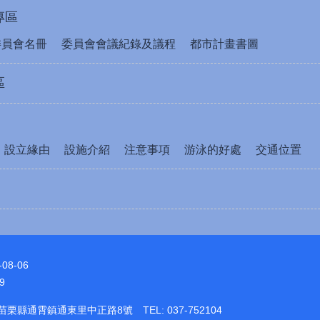
專區
委員會名冊
委員會會議紀錄及議程
都市計畫書圖
區
設立緣由
設施介紹
注意事項
游泳的好處
交通位置
-08-06
9
1苗栗縣通霄鎮通東里中正路8號 TEL: 037-752104