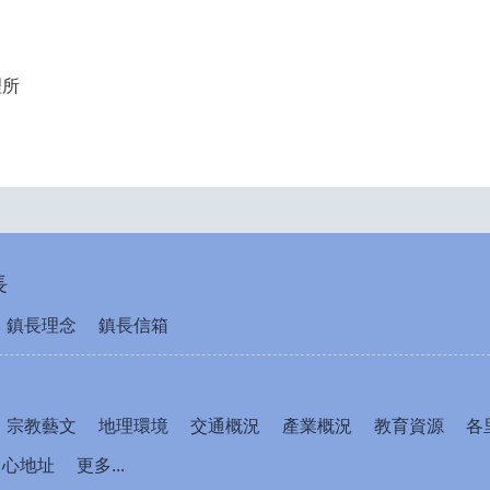
理所
長
鎮長理念
鎮長信箱
宗教藝文
地理環境
交通概況
產業概況
教育資源
各
中心地址
更多...