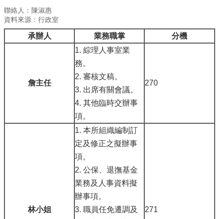
聯絡人：陳淑惠
資料來源：行政室
承辦人
業務職掌
分機
1. 綜理人事室業
務。
2. 審核文稿。
詹主任
270
3. 出席有關會議。
4. 其他臨時交辦事
項。
1. 本所組織編制訂
定及修正之擬辦事
項。
2. 公保、退撫基金
業務及人事資料擬
辦事項。
林小姐
3. 職員任免遷調及
271