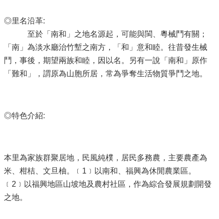
◎里名沿革:
至於「南和」之地名源起，可能與閩、粵械鬥有關；
「南」為淡水廳治竹塹之南方，「和」意和睦。往昔發生械
鬥，事後，期望兩族和睦，因以名。另有一說「南和」原作
「難和」，謂原為山胞所居，常為爭奪生活物質爭鬥之地。
◎特色介紹:
本里為家族群聚居地，民風純樸，居民多務農，主要農產為
米、柑桔、文旦柚。﹝1﹞以南和、福興為休閒農業區。
﹝2﹞以福興地區山坡地及農村社區，作為綜合發展規劃開發
之地。