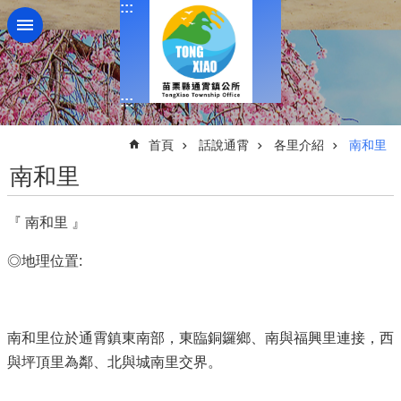
:::
跳到主要內容區塊
:::
:::
首頁
話說通霄
各里介紹
南和里
南和里
『 南和里 』
◎地理位置:
南和里位於通霄鎮東南部，東臨銅鑼鄉、南與福興里連接，西
與坪頂里為鄰、北與城南里交界。