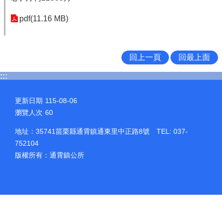
pdf(11.16 MB)
回上一頁
回最上面
:::
更新日期
115-08-06
瀏覽人次
60
地址：35741苗栗縣通霄鎮通東里中正路8號 TEL: 037-
752104
版權所有：通霄鎮公所