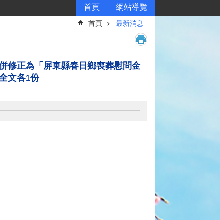
首頁
網站導覽
首頁
最新消息
稱併修正為「屏東縣春日鄉喪葬慰問金
全文各1份