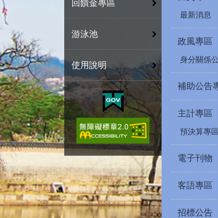
回饋金專區
最新消息
游泳池
政風專區
身分關係
使用說明
補助公告
主計專區
預決算專
電子刊物
客語專區
招標公告