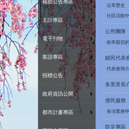
補助公告專區
沿革歷史
社區活動
主計專區
公所團隊
電子刊物
效率親切
客語專區
鎮民代表
代表會簡
招標公告
各里里長
政府資訊公開
便民服務
各項業務
都市計畫專區
防災專區