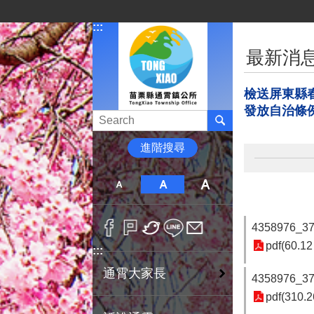
跳到主要內容區塊
:::
:::
最新消
檢送屏東縣
發放自治條
進階搜尋
4358976_3
pdf(60.12
:::
通霄大家長
4358976_3
pdf(310.2