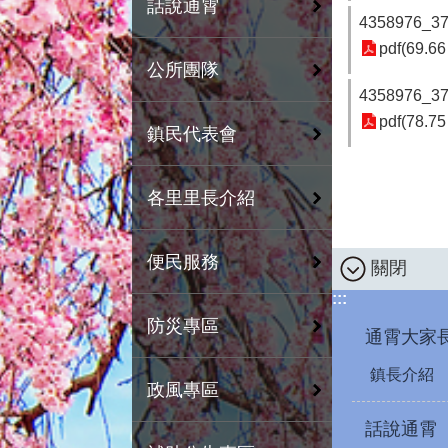
話說通霄
4358976_3
pdf(69.66
公所團隊
4358976_3
pdf(78.75
鎮民代表會
各里里長介紹
便民服務
關閉
:::
防災專區
通霄大家
鎮長介紹
政風專區
話說通霄