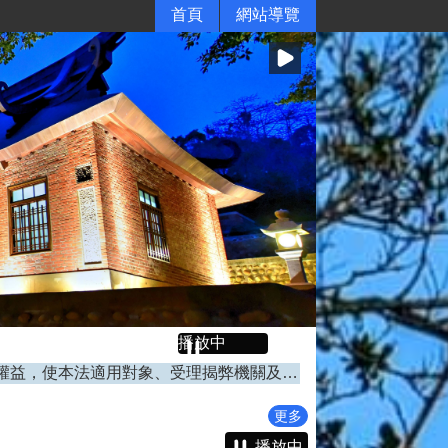
首頁
網站導覽
播放中
公益揭弊者保護法已於114年7月22日施行，法務部廉政署為保障揭弊者權益，使本法適用對象、受理揭弊機關及社會各界均能充分瞭解立法目的、規範架構、揭弊程序及揭弊者相關權益保障等事項，業將相關資料置於揭弊者保護專區。
險
更多
本（115）年度逾期未辦理繼承登記土地及建物列管作業公告，期間為 4月1日起至6月30日止，請速洽所轄地政事務所辦理繼承登記
播放中