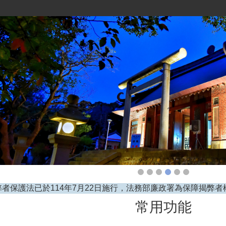
人應為所僱員工申報參加勞工保險、就業保險及勞工職業災害保
常用功能
樂居苗栗 檢舉專線 0800-024-099(撥通後再按4)。