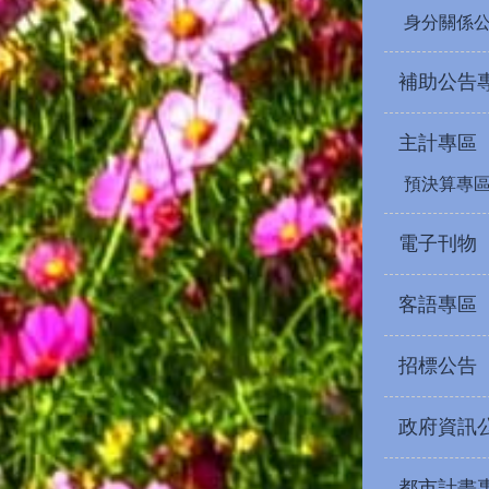
身分關係
補助公告
主計專區
預決算專
電子刊物
客語專區
招標公告
政府資訊
都市計畫