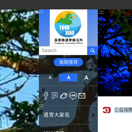
跳到主要內容區塊
:::
:::
進階搜尋
:::
通霄大家長
擬參選
反賄防貪 