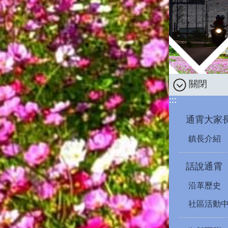
關閉
:::
通霄大家
鎮長介紹
話說通霄
沿革歷史
社區活動