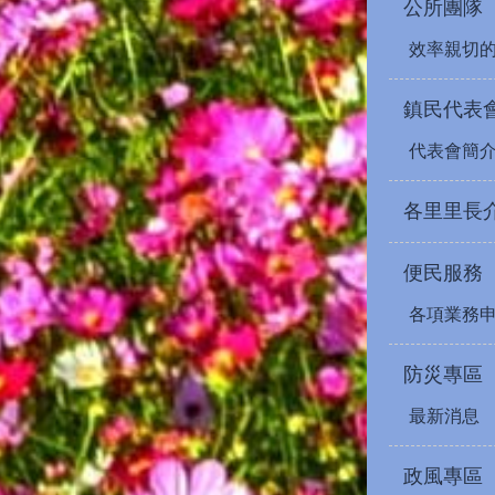
公所團隊
效率親切
鎮民代表
代表會簡
各里里長
便民服務
各項業務
防災專區
最新消息
政風專區