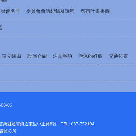
委員會名冊
委員會會議紀錄及議程
都市計畫書圖
區
設立緣由
設施介紹
注意事項
游泳的好處
交通位置
-08-06
1苗栗縣通霄鎮通東里中正路8號 TEL: 037-752104
通霄鎮公所