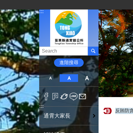
跳到主要內容區塊
:::
:::
進階搜尋
:::
反賄防貪 
通霄大家長
擬參選