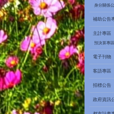
身分關係
補助公告
主計專區
預決算專
電子刊物
客語專區
招標公告
政府資訊
都市計畫