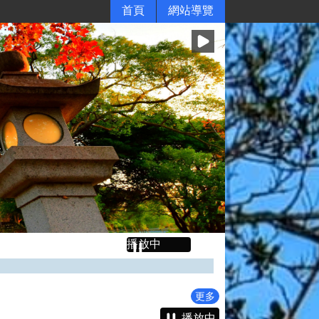
首頁
網站導覽
播放中
本（115）年度逾期未辦理繼承登記土地及建物列管作業公告，期間為 4月1日起至6月30日止，請速洽所轄地政事務所辦理繼承登記
公益揭弊者保護法已於114年7月22日施行，法務部廉政署為保障揭弊者權益，使本法適用對象、受理揭弊機關及社會各界均能充分瞭解立法目的、規範架構、揭弊程序及揭弊者相關權益保障等事項，業將相關資料置於揭弊者保護專區。
更多
險
播放中