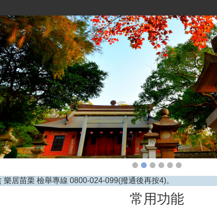
樂居苗栗 檢舉專線 0800-024-099(撥通後再按4)。
常用功能
人應為所僱員工申報參加勞工保險、就業保險及勞工職業災害保