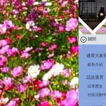
關閉
:::
通霄大家
鎮長介紹
話說通霄
沿革歷史
社區活動