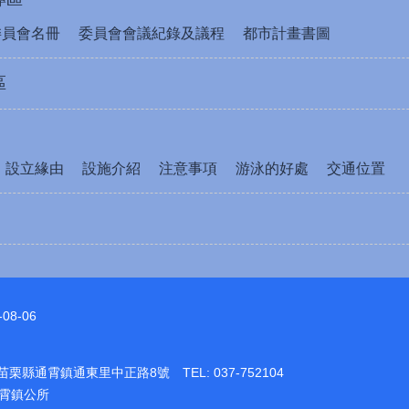
委員會名冊
委員會會議紀錄及議程
都市計畫書圖
區
設立緣由
設施介紹
注意事項
游泳的好處
交通位置
-08-06
1苗栗縣通霄鎮通東里中正路8號 TEL: 037-752104
通霄鎮公所