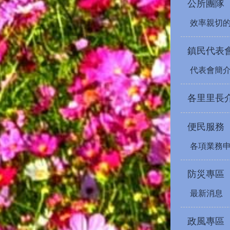
公所團隊
效率親切
鎮民代表
代表會簡
各里里長
便民服務
各項業務
防災專區
最新消息
政風專區