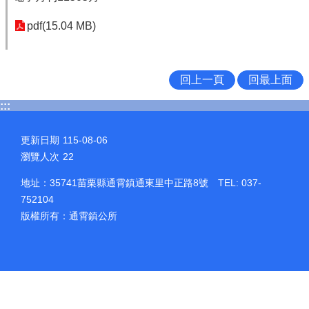
pdf(15.04 MB)
回上一頁
回最上面
:::
更新日期
115-08-06
瀏覽人次
22
地址：35741苗栗縣通霄鎮通東里中正路8號 TEL: 037-
752104
版權所有：通霄鎮公所