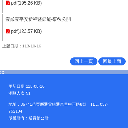
pdf(195.26 KB)
壹貳壹平安祈福暨節能-事後公開
pdf(123.57 KB)
上版日期：113-10-16
回上一頁
回最上面
:::
更新日期
115-08-10
瀏覽人次
51
地址：35741苗栗縣通霄鎮通東里中正路8號 TEL: 037-
752104
版權所有：通霄鎮公所